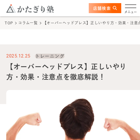
このページの本文へ
ここから本文
店舗検索
かたぎり塾について
メニュー
TOP
コラム一覧
【オーバーヘッドプレス】正しいやり方・効果・注意
特長
選ばれる理由
2025.12.25
トレーニング
ビフォーアフター
【オーバーヘッドプレス】正しいやり
方・効果・注意点を徹底解説！
お客さまの声
料金
プログラム
よくあるご質問