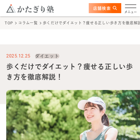
このページの本文へ
ここから本文
店舗検索
かたぎり塾について
メニュー
TOP
コラム一覧
歩くだけでダイエット？痩せる正しい歩き方を徹底解
特長
選ばれる理由
2025.12.25
ダイエット
ビフォーアフター
歩くだけでダイエット？痩せる正しい歩
き方を徹底解説！
お客さまの声
料金
プログラム
よくあるご質問