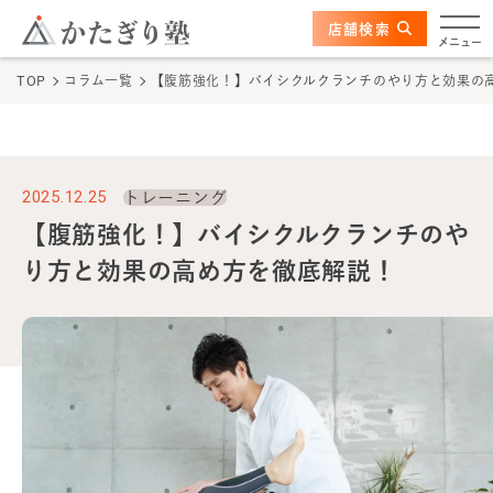
このページの本文へ
ここから本文
店舗検索
かたぎり塾について
メニュー
TOP
コラム一覧
【腹筋強化！】バイシクルクランチのやり方と効果の
特長
選ばれる理由
2025.12.25
トレーニング
ビフォーアフター
【腹筋強化！】バイシクルクランチのや
り方と効果の高め方を徹底解説！
お客さまの声
料金
プログラム
よくあるご質問