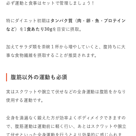
必ず運動と食事はセットで管理しましょう！
特にダイエット初期は
タンパク質（肉・卵・魚・プロテイン
など）
を1
食あたり30g
を目安に摂取。
加えてサラダ類を茶碗１杯から増やしていくと、腹持ちに大
事な食物繊維を摂取することが推奨されます。
腹筋以外の運動も必須
実はスクワットや腕立て伏せなどの
全身運動は腹筋をかなり
使用する運動です。
全身を満遍なく鍛えた方が効率よくボディメイクできますの
で、
腹筋運動は運動前に軽く行い、あとはスクワットや腕立
て伏せといった全身運動を行うとより
効果的に感じられま