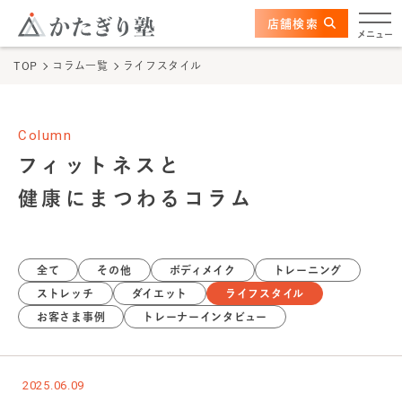
このページの本文へ
ここから本文
店舗検索
かたぎり塾について
メニュー
TOP
コラム一覧
ライフスタイル
特長
選ばれる理由
Column
フィットネスと
ビフォーアフター
健康にまつわるコラム
お客さまの声
全て
その他
ボディメイク
トレーニング
料金
ストレッチ
ダイエット
ライフスタイル
お客さま事例
トレーナーインタビュー
プログラム
よくあるご質問
2025.06.09