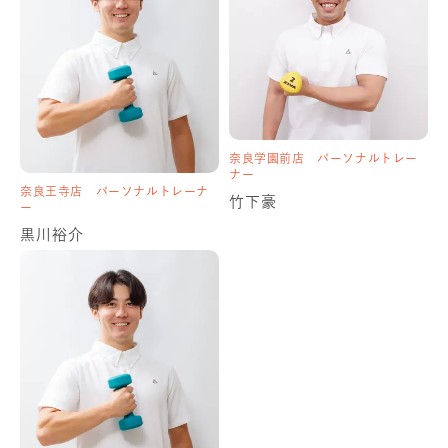
守屋洸太
奈良学園前店
パーソナルトレー
ナー
鷺沼店
パーソナルトレーナー
稲田堤店
パーソナルトレーナー
奈良王寺店
パーソナルトレーナ
竹下豪
ー
不耒方雄陽
西山涼
黒川裕介
東陽町店
パーソナルトレーナー
門前仲町店
パーソナルトレーナ
ー
秋田谷高大
大塚陽斗
武蔵小杉店
パーソナルトレーナ
向ヶ丘遊園店
パーソナルトレー