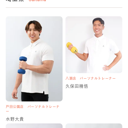
市川真間店
パーソナルトレーナ
市川真間店
パーソナルトレーナ
ー
ー
センター北店
パーソナルトレー
保土ヶ谷店
パーソナルトレーナ
ナー
ー
渡邊史暁
小橋川陸翔
杉山温
松下陽哉
大井町店
パーソナルトレーナー
大井町店
パーソナルトレーナー
金田悠季也
大坪竜也
八潮店
パーソナルトレーナー
久保田精悟
戸田公園店
パーソナルトレーナ
ー
南行徳店
パーソナルトレーナー
本八幡店
パーソナルトレーナー
水野大貴
金沢文庫店
パーソナルトレーナ
内窪陸人
小峰秀一
ー