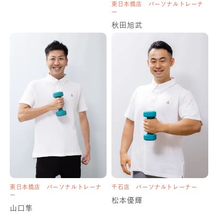
東日本橋店
パーソナルトレーナ
ー
秋田旭武
東日本橋店
パーソナルトレーナ
千石店
パーソナルトレーナー
ー
松本優輝
山口隼