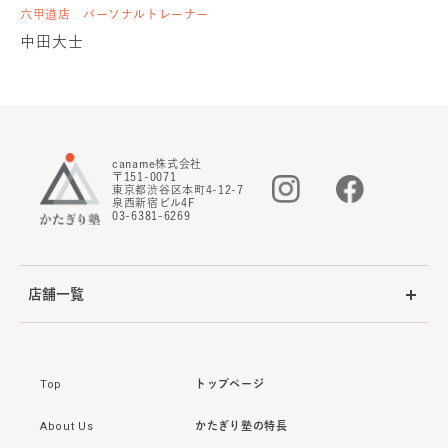
六甲道店
パーソナルトレーナー
谷町四丁目店
パーソナルトレー
十三店
パーソナルトレーナー
ナー
中田大士
黒田健翔
佐藤泰源
小岩店
パーソナルトレーナー
葛西店
パーソナルトレーナー
吉嗣迅
石澤篤
caname株式会社
〒151-0071
東京都渋谷区本町4-12-7
泉西新宿ビル4F
03-6381-6269
弁天町店
パーソナルトレーナー
塚本女性専門店
パーソナルトレ
店舗一覧
ーナー
矢野祥汰
山﨑
Top
トップページ
葛西店
パーソナルトレーナー
平井店
パーソナルトレーナー
柾 優輝
内田 良
About Us
かたぎり塾の特長