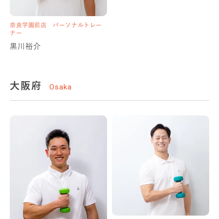
ー
ナー
沼澤大生
勝亮規
奈良学園前店
パーソナルトレー
ナー
門前仲町店
パーソナルトレーナ
門前仲町店
パーソナルトレーナ
ー
ー
黒川裕介
渡邉桃子
守屋洸太
大阪府
Osaka
向ヶ丘遊園店
パーソナルトレー
ナー
山本菜月七
住吉店
パーソナルトレーナー
住吉店
パーソナルトレーナー
岩谷達磨
太田 智之