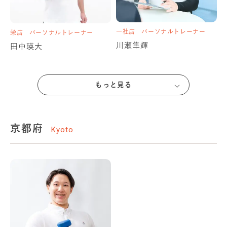
佐藤裕亮
一社店
パーソナルトレーナー
栄店
パーソナルトレーナー
川瀬隼輝
田中瑛大
もっと見る
武蔵新城店
パーソナルトレーナ
元住吉店
パーソナルトレーナー
ー
不耒方 雄陽
坂田孔太
武蔵新田店
パーソナルトレーナ
武蔵新田店
パーソナルトレーナ
京都府
Kyoto
ー
ー
守屋洸太
工藤 大貴
藤が丘店
パーソナルトレーナー
今池店
パーソナルトレーナー
佐橋健太郎
竹内皓紀