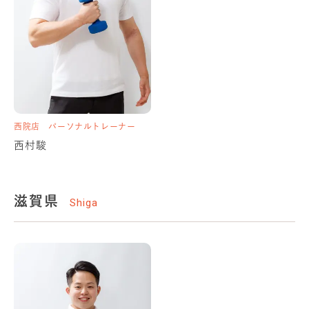
元住吉店
パーソナルトレーナー
高津店
パーソナルトレーナー
稲毛優
飯野大地
西馬込店
パーソナルトレーナー
亀戸店
パーソナルトレーナー
松本健豪
杉山智樹
鶴舞店
パーソナルトレーナー
鶴舞店
パーソナルトレーナー
久次米悠雅
徳田光輝
西院店
パーソナルトレーナー
西村駿
高津店
パーソナルトレーナー
高津店
パーソナルトレーナー
滋賀県
Shiga
武石卓磨
吉澤悠吾
森下店
パーソナルトレーナー
森下店
パーソナルトレーナー
石川元基
守屋洸太
鶴舞店
パーソナルトレーナー
豊田市店
パーソナルトレーナー
川瀬隼輝
荘田樹璃