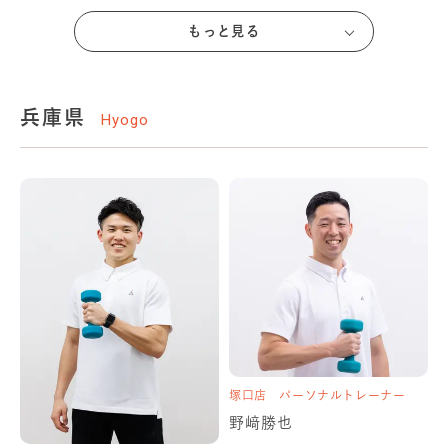
もっと見る
三ノ輪店
パーソナルトレーナー
瑞江店
パーソナルトレーナー
牧野光暎
田中玲星
兵庫県
Hyogo
谷町四丁目店
パーソナルトレー
谷町四丁目店
パーソナルトレー
ナー
ナー
小新佳澄
馬場悠生
西葛西店
パーソナルトレーナー
篠崎店
パーソナルトレーナー
川原直斗
高橋陸玖
塚口店
パーソナルトレーナー
野﨑勝也