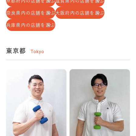
京都府
内の店舗を選ぶ
滋賀県
内の店舗を選ぶ
奈良県
内の店舗を選ぶ
大阪府
内の店舗を選ぶ
兵庫県
内の店舗を選ぶ
東京都
Tokyo