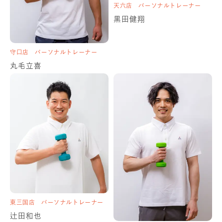
天六店
パーソナルトレーナー
黒田健翔
守口店
パーソナルトレーナー
丸毛立喜
八王子店
パーソナルトレーナー
西八王子店
パーソナルトレーナ
ー
武本拓真
山谷大芽
東三国店
パーソナルトレーナー
辻田和也
三河島店
パーソナルトレーナー
南千住店
パーソナルトレーナー