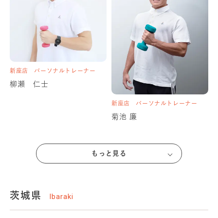
武蔵小山女性専門店
パーソナル
武蔵小山女性専門店
パーソナル
新座店
パーソナルトレーナー
大倉山店
パーソナルトレーナー
中川店
パーソナルトレーナー
トレーナー
トレーナー
柳瀬 仁士
杉山温
笹崎夢叶
永倉早苗
村松星美
新座店
パーソナルトレーナー
菊池 廉
もっと見る
茨城県
Ibaraki
中川店
パーソナルトレーナー
藤が丘女性専門店
パーソナルト
旗の台店
パーソナルトレーナー
旗の台店
パーソナルトレーナー
レーナー
東山修也
志水辰也
古川美鈴