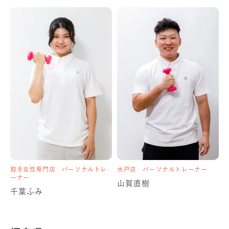
鹿島亜由美
上尾店
パーソナルトレーナー
みずほ台店
パーソナルトレーナ
ー
若宮和誠
山田聖那
曳舟店
パーソナルトレーナー
曳舟店
パーソナルトレーナー
藤が丘女性専門店
パーソナルト
都筑ふれあいの丘店
パーソナル
レーナー
トレーナー
渡邉愛理
佐藤心星
岡田真由美
小林将也
和光市店
パーソナルトレーナー
和光市店
パーソナルトレーナー
竹原悠希
伊藤佑馬
取手女性専門店
パーソナルトレ
水戸店
パーソナルトレーナー
ーナー
山賀直樹
千葉ふみ